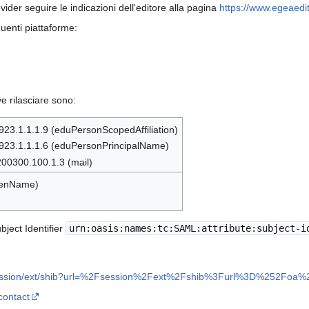
ovider seguire le indicazioni dell'editore alla pagina
https://www.egeaedito
guenti piattaforme:
ve rilasciare sono:
5923.1.1.1.9 (eduPersonScopedAffiliation)
.5923.1.1.1.6 (eduPersonPrincipalName)
200300.100.1.3 (mail)
ivenName)
bject Identifier
urn:oasis:names:tc:SAML:attribute:subject-i
/session/ext/shib?url=%2Fsession%2Fext%2Fshib%3Furl%3D%252Foa%2
contact