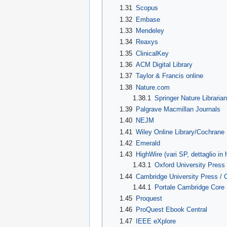
1.31
Scopus
1.32
Embase
1.33
Mendeley
1.34
Reaxys
1.35
ClinicalKey
1.36
ACM Digital Library
1.37
Taylor & Francis online
1.38
Nature.com
1.38.1
Springer Nature Librarian
1.39
Palgrave Macmillan Journals
1.40
NEJM
1.41
Wiley Online Library/Cochrane 
1.42
Emerald
1.43
HighWire (vari SP, dettaglio in 
1.43.1
Oxford University Press
1.44
Cambridge University Press / 
1.44.1
Portale Cambridge Core
1.45
Proquest
1.46
ProQuest Ebook Central
1.47
IEEE eXplore