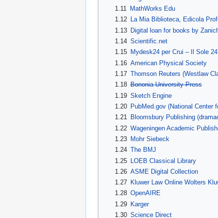
1.11
MathWorks Edu
1.12
La Mia Biblioteca, Edicola Pro
1.13
Digital loan for books by Zanich
1.14
Scientific.net
1.15
Mydesk24 per Crui – Il Sole 24
1.16
American Physical Society
1.17
Thomson Reuters (Westlaw Cla
1.18
Bononia University Press
1.19
Sketch Engine
1.20
PubMed.gov (National Center fo
1.21
Bloomsbury Publishing (dramao
1.22
Wageningen Academic Publish
1.23
Mohr Siebeck
1.24
The BMJ
1.25
LOEB Classical Library
1.26
ASME Digital Collection
1.27
Kluwer Law Online Wolters Klu
1.28
OpenAIRE
1.29
Karger
1.30
Science Direct