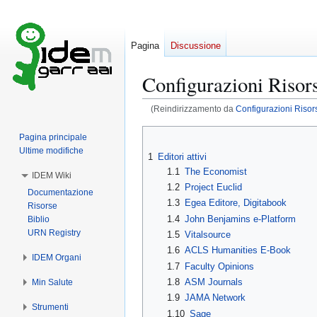
Pagina
Discussione
Configurazioni Risors
(Reindirizzamento da
Configurazioni Risor
Vai
Vai
Pagina principale
alla
alla
Ultime modifiche
1
Editori attivi
navigazione
ricerca
1.1
The Economist
IDEM Wiki
1.2
Project Euclid
Documentazione
1.3
Egea Editore, Digitabook
Risorse
1.4
John Benjamins e-Platform
Biblio
URN Registry
1.5
Vitalsource
1.6
ACLS Humanities E-Book
IDEM Organi
1.7
Faculty Opinions
1.8
ASM Journals
Min Salute
1.9
JAMA Network
Strumenti
1.10
Sage