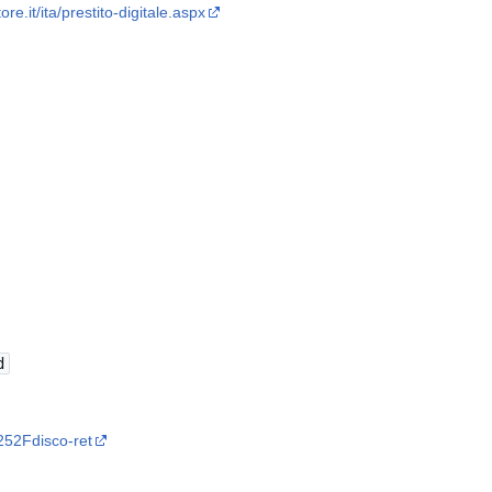
re.it/ita/prestito-digitale.aspx
d
52Fdisco-ret