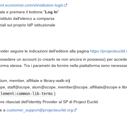
nt.economist.com/s/institution-login
nale e premere il bottone "
Log In
"
 istituto dall'elenco a comparsa
li sul proprio IdP istituzionale
ovider seguire le indicazioni dell'editore alla pagina
https://projecteuclid
e possedere un account (o crearlo se non ancora in possesso) per accede
rma stessa. Tra i parametri da fornire nella piattaforma sono necessari i 
 alum, member, affiliate e library-walk-in
)
scope, staff@scope, alum@scope, member@scope, affiliate@scope e li
tlement:common-lib-terms
)
 rilasciati dell'Identity Provider al SP di Project Euclid.
re a
customer_support@projecteuclid.org