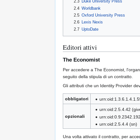
2.3
Duke University Press
2.4
Worldbank
2.5
Oxford University Press
2.6
Lexis Nexis
2.7
UptoDate
Editori attivi
The Economist
Per accedere a The Economist, l'organizz
seguito della stipula di un contratto.
Gli attributi che un Identity Provider de
obbligatori
urn:oid:1.3.6.1.4.1
urn:oid:2.5.4.42 (g
opzionali
urn:oid:0.9.2342.19
urn:oid:2.5.4.4 (sn)
Una volta attivato il contratto, per acce