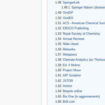
1.48
SpringerLink
1.48.1
Springer Nature Librarian
1.49
OvidSP
1.50
OvidDS
1.51
ACS - American Chemical Soci
1.52
EBSCO Publishing
1.53
Royal Society of Chemistry
1.54
Annual Reviews
1.55
Nilde Utenti
1.56
Refworks
1.57
Metapress
1.58
Clarivate Analytics (ex Thoms
1.59
Ed. Il Mulino
1.60
Project Muse
1.61
AIP Scitation
1.62
JSTOR
1.63
Artstor
1.64
Brepols online
1.65
Bio One (in aggiornamento)
1.66
Brill.com