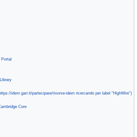
 Portal
Library
https://idem.garr.it/partecipare/risorse-idem ricercando per label "HighWire")
Cambridge Core