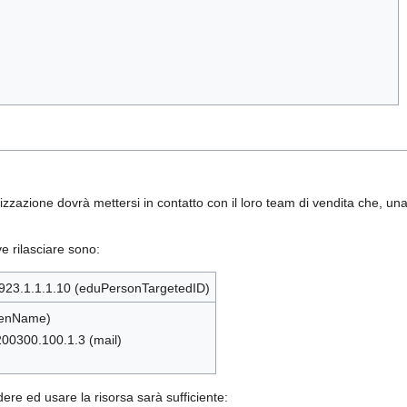
azione dovrà mettersi in contatto con il loro team di vendita che, una vo
ve rilasciare sono:
.5923.1.1.1.10 (eduPersonTargetedID)
ivenName)
200300.100.1.3 (mail)
dere ed usare la risorsa sarà sufficiente: