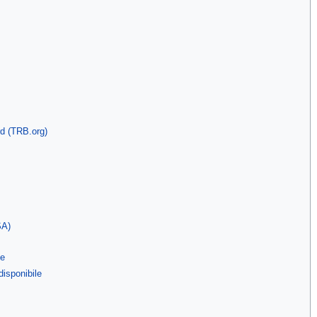
d (TRB.org)
SA)
he
disponibile