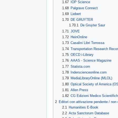
1.67
IOP Science
1.68
Palgrave Connect
1.69
Liebert
1.70
DE GRUYTER
1.70.1
De Gruyter Saur
1.71
JOVE
1.72
HeinOnline
1.73
Casalini Libri Torrossa
1.74
Transportation Research Recor
1.75
OECD i-Library
1.76
AAAS - Science Magazine
1.77
Statista.com
1.78
Inderscienceonline.com
1.79
MediaLibraryOnline (MLOL)
1.80
Optical Society of America (O
1.81
Allen Press
1.82
CG Edizioni Medico Scientific
2
Editori con attivazione pendente / non 
2.1
Humanities E-Book
2.2
Acta Sanctorum Database