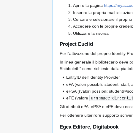
Aprire la pagina
https://myaccou
Inserire la propria mail istituzio
Cercare e selezionare il proprio
Accedere con le proprie credenzia
Utilizzare la risorsa
Project Euclid
Per l'attivazione del proprio Identity Pr
In linea generale il bibliotecario dev
Shibboleth" come richieste dalla piattafo
EntityID dell'Identity Provider
ePA (valori possibili: student, staff,
ePSA ((valori possibili: student@
ePE (valore
urn:mace:dir:enti
Gli attributi ePA, ePSA e ePE devo essere
Per ottenere ulterirore supporto scrive
Egea Editore, Digitabook