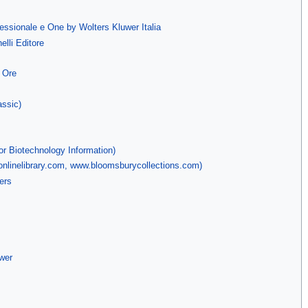
fessionale e One by Wolters Kluwer Italia
elli Editore
 Ore
ssic)
r Biotechnology Information)
nlinelibrary.com, www.bloomsburycollections.com)
ers
wer