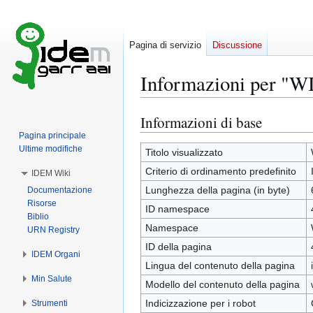
Pagina di servizio
Discussione
Informazioni per "W
Informazioni di base
Vai
Vai
alla
alla
Pagina principale
Ultime modifiche
navigazione
ricerca
Titolo visualizzato
Criterio di ordinamento predefinito
IDEM Wiki
Lunghezza della pagina (in byte)
Documentazione
Risorse
ID namespace
Biblio
Namespace
URN Registry
ID della pagina
IDEM Organi
Lingua del contenuto della pagina
Min Salute
Modello del contenuto della pagina
Indicizzazione per i robot
Strumenti