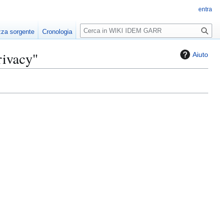
entra
R
zza sorgente
Cronologia
i
c
rivacy"
Aiuto
e
r
c
a