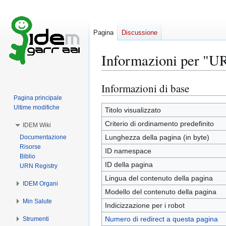
Pagina
Discussione
Informazioni per "U
Informazioni di base
Vai
Vai
alla
alla
Pagina principale
Ultime modifiche
navigazione
ricerca
Titolo visualizzato
Criterio di ordinamento predefinito
IDEM Wiki
Lunghezza della pagina (in byte)
Documentazione
Risorse
ID namespace
Biblio
ID della pagina
URN Registry
Lingua del contenuto della pagina
IDEM Organi
Modello del contenuto della pagina
Min Salute
Indicizzazione per i robot
Numero di redirect a questa pagina
Strumenti