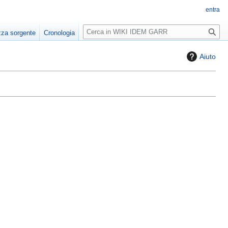
entra
R
zza sorgente
Cronologia
i
c
Aiuto
e
r
c
a