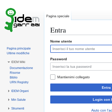
Pagina speciale
Entra
Nome utente
Vai
Vai
alla
alla
Pagina principale
navigazione
ricerca
Ultime modifiche
Password
IDEM Wiki
Documentazione
Risorse
Mantienimi collegato
Biblio
URN Registry
Entra
IDEM Organi
Login con
Min Salute
Strumenti
Aiuto con l'a