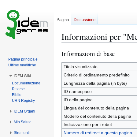
Pagina
Discussione
Informazioni per "Me
Informazioni di base
Vai
Vai
alla
alla
Pagina principale
Ultime modifiche
navigazione
ricerca
Titolo visualizzato
Criterio di ordinamento predefinito
IDEM Wiki
Lunghezza della pagina (in byte)
Documentazione
Risorse
ID namespace
Biblio
ID della pagina
URN Registry
Lingua del contenuto della pagina
IDEM Organi
Modello del contenuto della pagina
Min Salute
Indicizzazione per i robot
Numero di redirect a questa pagina
Strumenti