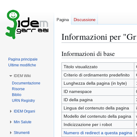
Pagina
Discussione
Informazioni per "G
Informazioni di base
Vai
Vai
alla
alla
Pagina principale
Ultime modifiche
navigazione
ricerca
Titolo visualizzato
Criterio di ordinamento predefinito
IDEM Wiki
Lunghezza della pagina (in byte)
Documentazione
Risorse
ID namespace
Biblio
ID della pagina
URN Registry
Lingua del contenuto della pagina
IDEM Organi
Modello del contenuto della pagina
Min Salute
Indicizzazione per i robot
Numero di redirect a questa pagina
Strumenti