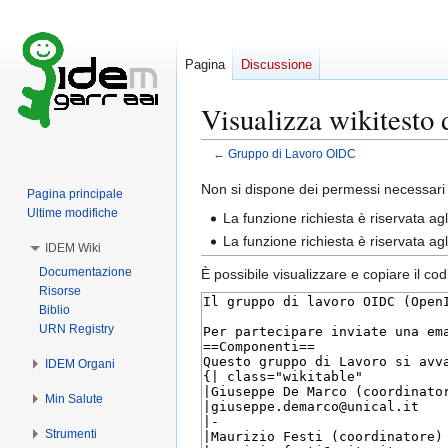
Pagina
Discussione
Visualizza wikitesto
←
Gruppo di Lavoro OIDC
Vai
Vai
Non si dispone dei permessi necessari 
Pagina principale
alla
alla
Ultime modifiche
La funzione richiesta è riservata a
navigazione
ricerca
La funzione richiesta è riservata a
IDEM Wiki
Documentazione
È possibile visualizzare e copiare il co
Risorse
Biblio
URN Registry
IDEM Organi
Min Salute
Strumenti