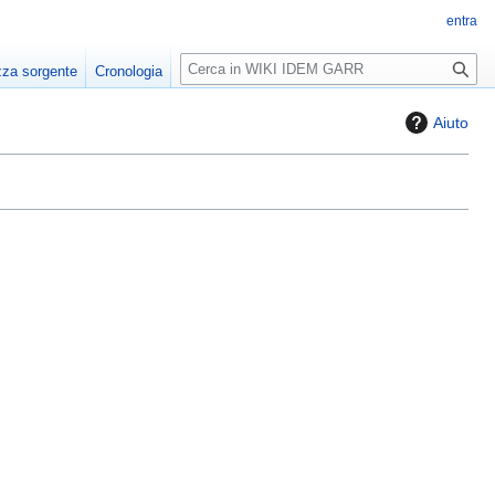
entra
R
zza sorgente
Cronologia
i
c
Aiuto
e
r
c
a