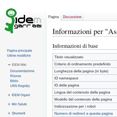
Pagina
Discussione
Informazioni per "A
Informazioni di base
Vai
Vai
alla
alla
Pagina principale
Ultime modifiche
navigazione
ricerca
Titolo visualizzato
Criterio di ordinamento predefinito
IDEM Wiki
Lunghezza della pagina (in byte)
Documentazione
Risorse
ID namespace
Biblio
ID della pagina
URN Registry
Lingua del contenuto della pagina
IDEM Organi
Modello del contenuto della pagina
Min Salute
Indicizzazione per i robot
Numero di redirect a questa pagina
Strumenti