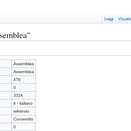
Leggi
Visuali
ssemblea"
Assemblea
Assemblea
478
0
3324
it - italiano
wikitesto
Consentito
0